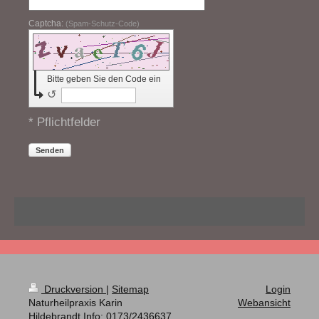
Captcha:
(Spam-Schutz-Code)
Bitte geben Sie den Code ein
↺
* Pflichtfelder
Senden
Druckversion
|
Sitemap
Login
Naturheilpraxis Karin
Webansicht
Hildebrandt Info: 0173/2436637