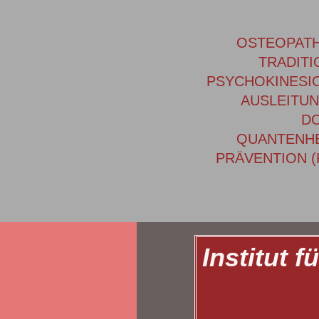
OSTEOPATH
TRADITI
PSYCHOKINESIO
AUSLEITU
DO
QUANTENHE
PRÄVENTION (
Institut 