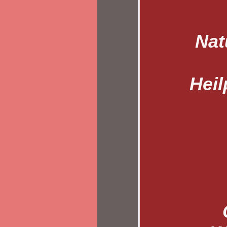
Nat
Heil