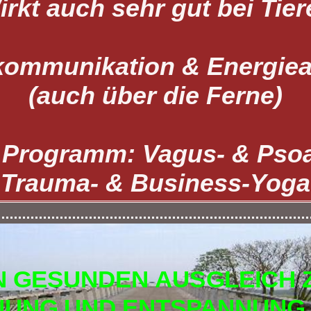
irkt auch sehr gut bei Tier
kommunikation & Energiea
(auch über die Ferne)
 Programm: Vagus- & Pso
Trauma- & Business-Yoga
N GESUNDEN AUSGLEICH 
UNG UND ENTSPANNUNG 