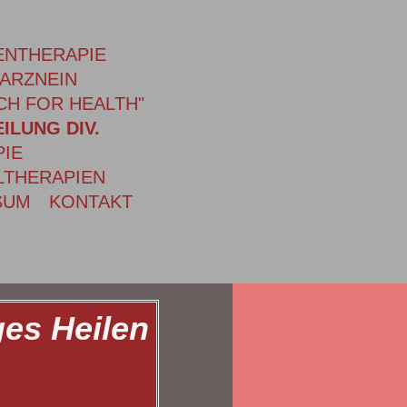
ENTHERAPIE
 ARZNEIN
CH FOR HEALTH"
ILUNG DIV.
PIE
LTHERAPIEN
SUM
KONTAKT
ges Heilen