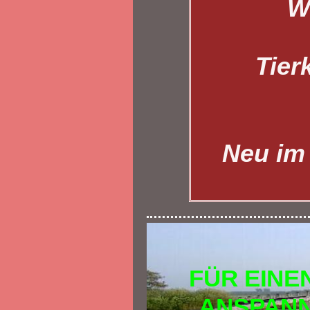
W
Tier
Neu im
FÜR EINE
ANSPANN