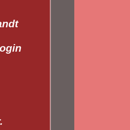
andt
gogin
.