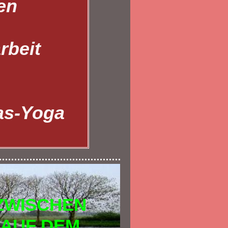
en
rbeit
as-Yoga
ZWISCHEN
AUF DEM