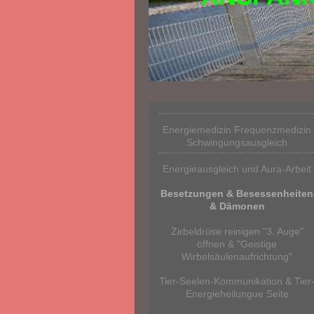
Energiemedizin Frequenzmedizin
Schwingungsausgleich
Energieausgleich und Aura-Arbeit
Besetzungen & Besessenheiten
& Dämonen
Zirbeldrüse reinigen "3. Auge"
öffnen & "Geistige
Wirbelsäulenaufrichtung"
Tier-Seelen-Kommunikation & Tier
Energieheilungue Seite