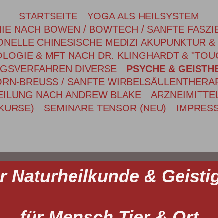
STARTSEITE
YOGA ALS HEILSYSTEM
IE NACH BOWEN / BOWTECH / SANFTE FASZI
ONELLE CHINESISCHE MEDIZI AKUPUNKTUR &
LOGIE & MFT NACH DR. KLINGHARDT & "TOU
NGSVERFAHREN DIVERSE
PSYCHE & GEISTHE
RN-BREUSS / SANFTE WIRBELSÄULENTHERA
ILUNG NACH ANDREW BLAKE
ARZNEIMITTE
KURSE)
SEMINARE TENSOR (NEU)
IMPRES
für Naturheilkunde & Geisti
für Mensch Tier & Ort